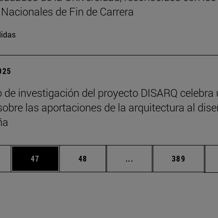
Nacionales de Fin de Carrera
idas
2025
o de investigación del proyecto DISARQ celebra
sobre las aportaciones de la arquitectura al dis
ña
edias Use TAB para desplazarse.
ina
Página
Página
Páginas intermedias Us
Página
47
48
...
389