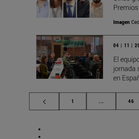
Premios 
Imagen
Ced
04 | 11 | 
El equip
jornada 
en Espa
Página
Páginas interm
Pág
1
...
46