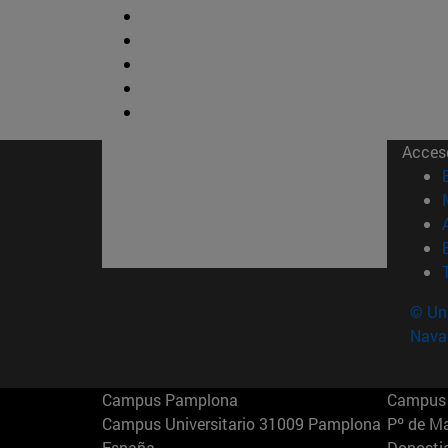
Acces
© Uni
Nava
Campus Pamplona
Campus 
Campus Universitario 31009 Pamplona
Pº de M
España
Donosti