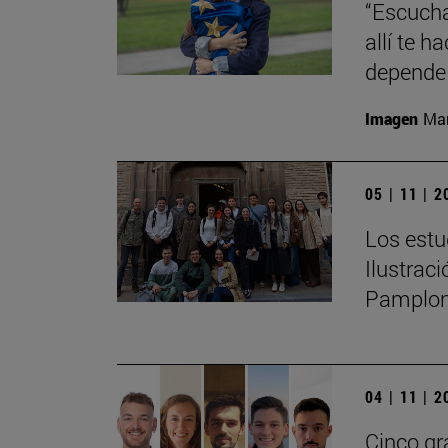
“Escucha
allí te 
depende 
Imagen
Man
05 | 11 | 
Los estu
Ilustrac
Pamplo
04 | 11 | 
Cinco gr