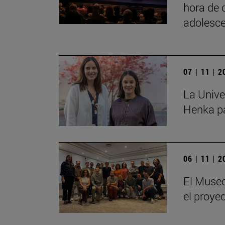
hora de 
adolesce
07 | 11 | 
La Unive
Henka pa
06 | 11 | 
El Museo
el proye