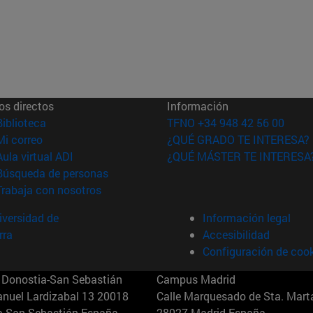
os directos
Información
(abre en nueva ventana)
Biblioteca
TFNO +34 948 42 56 00
(abre en nueva ventana)
Mi correo
¿QUÉ GRADO TE INTERESA?
(abre en nueva ventana)
Aula virtual ADI
¿QUÉ MÁSTER TE INTERESA
(abre en nueva ventana)
Búsqueda de personas
(abre en nueva ventana)
Trabaja con nosotros
versidad de
Información legal
rra
Accesibilidad
Configuración de coo
Donostia-San Sebastián
Campus Madrid
anuel Lardizabal 13 20018
Calle Marquesado de Sta. Marta
a-San Sebastián España
28027 Madrid España