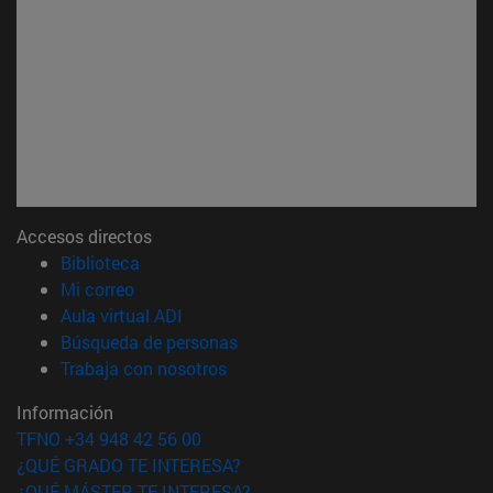
Accesos directos
(abre en nueva ventana)
Biblioteca
(abre en nueva ventana)
Mi correo
(abre en nueva ventana)
Aula virtual ADI
(abre en nueva ventana)
Búsqueda de personas
(abre en nueva ventana)
Trabaja con nosotros
Información
TFNO +34 948 42 56 00
¿QUÉ GRADO TE INTERESA?
¿QUÉ MÁSTER TE INTERESA?