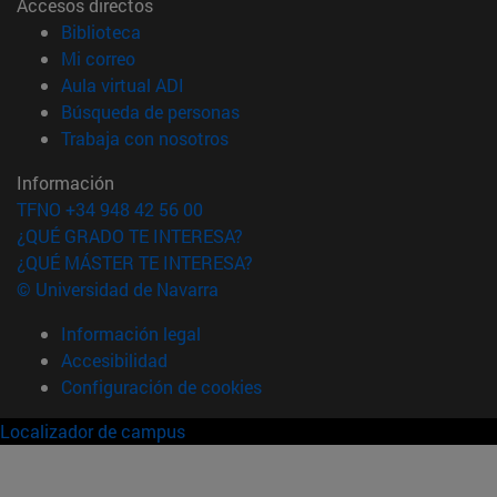
Accesos directos
(abre en nueva ventana)
Biblioteca
(abre en nueva ventana)
Mi correo
(abre en nueva ventana)
Aula virtual ADI
(abre en nueva ventana)
Búsqueda de personas
(abre en nueva ventana)
Trabaja con nosotros
Información
TFNO +34 948 42 56 00
¿QUÉ GRADO TE INTERESA?
¿QUÉ MÁSTER TE INTERESA?
© Universidad de Navarra
Información legal
Accesibilidad
Configuración de cookies
Localizador de campus