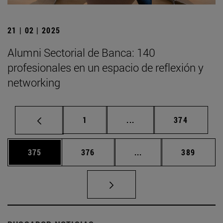
21 | 02 | 2025
Alumni Sectorial de Banca: 140
profesionales en un espacio de reflexión y
networking
Página
Páginas intermedias Us
Página
1
...
374
Página
Página
Páginas intermedias 
Página
375
376
...
389