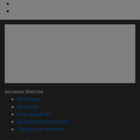
Accesos directos
(abre en nueva ventana)
Biblioteca
(abre en nueva ventana)
Mi correo
(abre en nueva ventana)
Aula virtual ADI
(abre en nueva ventana)
Búsqueda de personas
(abre en nueva ventana)
Trabaja con nosotros