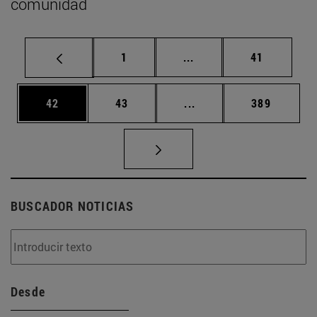
comunidad
Página
Páginas intermedias Us
Página
1
...
41
Página
Página
Páginas intermedias U
Página
42
43
...
389
BUSCADOR NOTICIAS
Desde