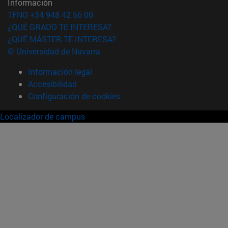
Información
TFNO +34 948 42 56 00
¿QUÉ GRADO TE INTERESA?
¿QUÉ MÁSTER TE INTERESA?
© Universidad de Navarra
Información legal
Accesibilidad
Configuración de cookies
Localizador de campus