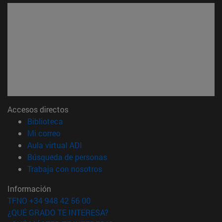
Accesos directos
(abre en nueva ventana)
Biblioteca
(abre en nueva ventana)
Mi correo
(abre en nueva ventana)
Aula virtual ADI
(abre en nueva ventana)
Búsqueda de personas
(abre en nueva ventana)
Trabaja con nosotros
Información
TFNO +34 948 42 56 00
¿QUÉ GRADO TE INTERESA?