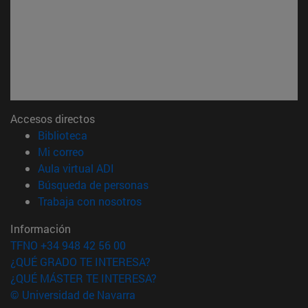
Accesos directos
(abre en nueva ventana)
Biblioteca
(abre en nueva ventana)
Mi correo
(abre en nueva ventana)
Aula virtual ADI
(abre en nueva ventana)
Búsqueda de personas
(abre en nueva ventana)
Trabaja con nosotros
Información
TFNO +34 948 42 56 00
¿QUÉ GRADO TE INTERESA?
¿QUÉ MÁSTER TE INTERESA?
© Universidad de Navarra