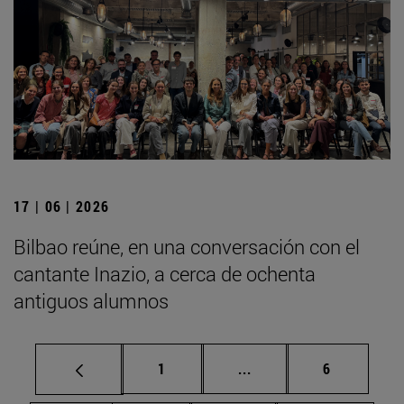
17 | 06 | 2026
Bilbao reúne, en una conversación con el
cantante Inazio, a cerca de ochenta
antiguos alumnos
Página
Páginas intermedias U
Página
1
...
6