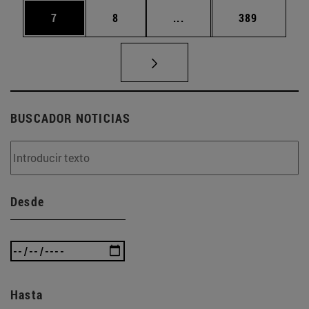
Página
Página
Páginas intermedias Use
Página
7
8
...
389
BUSCADOR NOTICIAS
Desde
Hasta