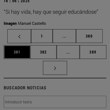
16 | 06 | 2025
“Si hay vida, hay que seguir educándose”
Imagen
Manuel Castells
Página
Páginas intermedias Us
Página
1
...
380
Página
Página
Páginas intermedias 
Página
381
382
...
389
BUSCADOR NOTICIAS