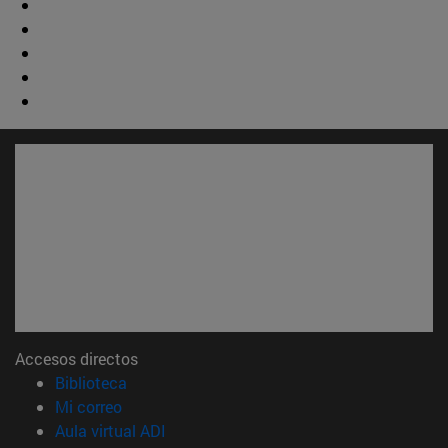
Accesos directos
(abre en nueva ventana)
Biblioteca
(abre en nueva ventana)
Mi correo
(abre en nueva ventana)
Aula virtual ADI