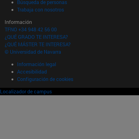
(abre en nueva ventana)
Búsqueda de personas
(abre en nueva ventana)
Trabaja con nosotros
Información
TFNO +34 948 42 56 00
¿QUÉ GRADO TE INTERESA?
¿QUÉ MÁSTER TE INTERESA?
© Universidad de Navarra
Información legal
Accesibilidad
Configuración de cookies
Localizador de campus