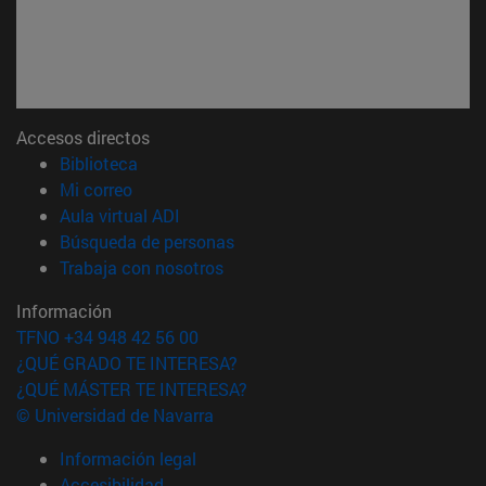
Accesos directos
(abre en nueva ventana)
Biblioteca
(abre en nueva ventana)
Mi correo
(abre en nueva ventana)
Aula virtual ADI
(abre en nueva ventana)
Búsqueda de personas
(abre en nueva ventana)
Trabaja con nosotros
Información
TFNO +34 948 42 56 00
¿QUÉ GRADO TE INTERESA?
¿QUÉ MÁSTER TE INTERESA?
© Universidad de Navarra
Información legal
Accesibilidad