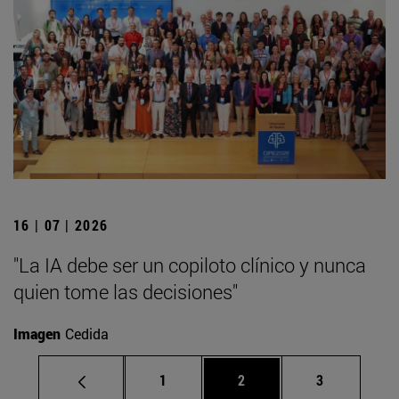
16 | 07 | 2026
"La IA debe ser un copiloto clínico y nunca
quien tome las decisiones"
Imagen
Cedida
Página
Página
Página
1
2
3