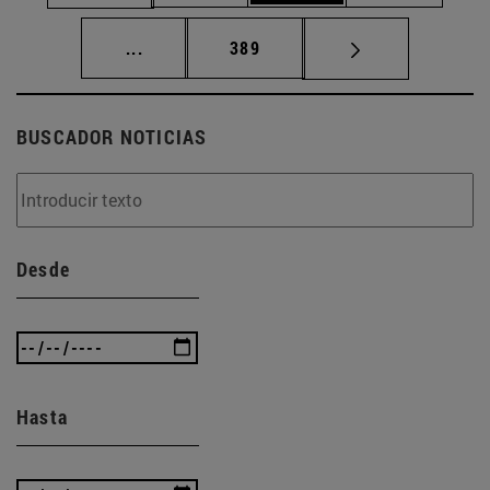
Páginas intermedias Use TAB para desplaz
Página
...
389
BUSCADOR NOTICIAS
Desde
Hasta