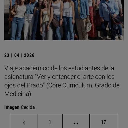
23 | 04 | 2026
Viaje académico de los estudiantes de la
asignatura “Ver y entender el arte con los
ojos del Prado” (Core Curriculum, Grado de
Medicina)
Imagen
Cedida
Página
Páginas intermedias Us
Página
1
...
17