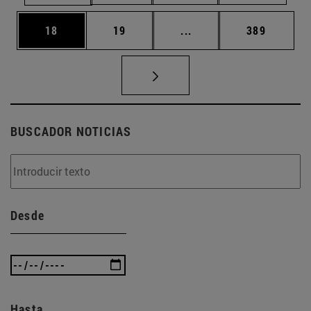
Página
Página
Páginas intermedias U
Página
18
19
...
389
BUSCADOR NOTICIAS
Desde
Hasta