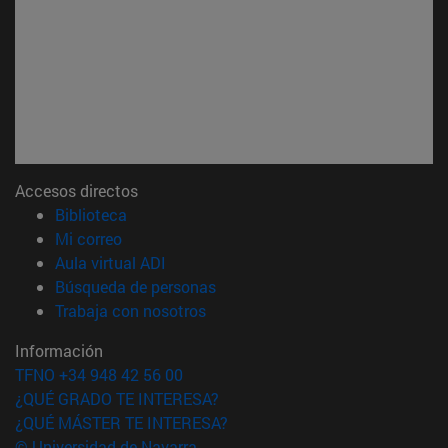
Accesos directos
(abre en nueva ventana)
Biblioteca
(abre en nueva ventana)
Mi correo
(abre en nueva ventana)
Aula virtual ADI
(abre en nueva ventana)
Búsqueda de personas
(abre en nueva ventana)
Trabaja con nosotros
Información
TFNO +34 948 42 56 00
¿QUÉ GRADO TE INTERESA?
¿QUÉ MÁSTER TE INTERESA?
© Universidad de Navarra