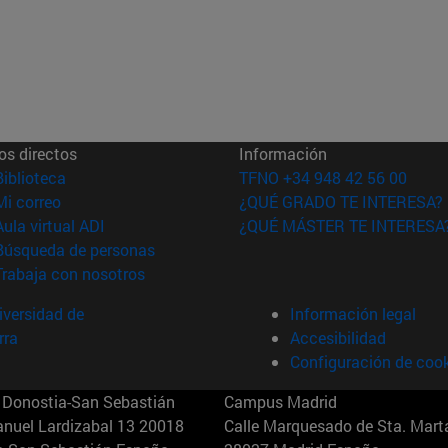
os directos
Información
(abre en nueva ventana)
Biblioteca
TFNO +34 948 42 56 00
(abre en nueva ventana)
Mi correo
¿QUÉ GRADO TE INTERESA?
(abre en nueva ventana)
Aula virtual ADI
¿QUÉ MÁSTER TE INTERESA
(abre en nueva ventana)
Búsqueda de personas
(abre en nueva ventana)
Trabaja con nosotros
versidad de
Información legal
rra
Accesibilidad
Configuración de coo
Donostia-San Sebastián
Campus Madrid
anuel Lardizabal 13 20018
Calle Marquesado de Sta. Marta