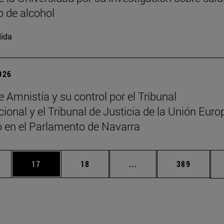
 de alcohol
ida
2026
e Amnistía y su control por el Tribunal
cional y el Tribunal de Justicia de la Unión Euro
o en el Parlamento de Navarra
edias Use TAB para desplazarse.
ina
Página
Página
Páginas intermedias Us
Página
17
18
...
389