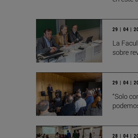
29 | 04 | 
La Facul
sobre re
29 | 04 | 
“Solo co
podemos
28 | 04 | 