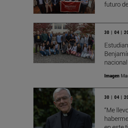
futuro de
30 | 04 | 
Estudian
Benjamín
nacional
Imagen
Man
30 | 04 | 
“Me llev
haberme 
en este 