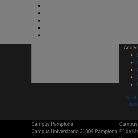
Acces
© Uni
Nava
Campus Pamplona
Campus 
Campus Universitario 31009 Pamplona
Pº de M