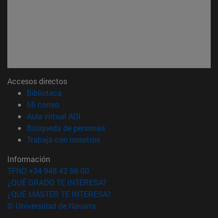
Accesos directos
(abre en nueva ventana)
Biblioteca
(abre en nueva ventana)
Mi correo
(abre en nueva ventana)
Aula virtual ADI
(abre en nueva ventana)
Búsqueda de personas
(abre en nueva ventana)
Trabaja con nosotros
Información
TFNO +34 948 42 56 00
¿QUÉ GRADO TE INTERESA?
¿QUÉ MÁSTER TE INTERESA?
© Universidad de Navarra