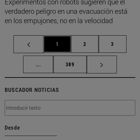
Experimentos con robots sugieren que el
verdadero peligro en una evacuación está
en los empujones, no en la velocidad
Página
Página
Página
1
2
3
Páginas intermedias Use TAB para desplaz
Página
...
389
BUSCADOR NOTICIAS
Desde