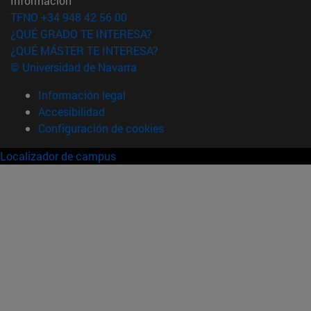
Información
TFNO +34 948 42 56 00
¿QUÉ GRADO TE INTERESA?
¿QUÉ MÁSTER TE INTERESA?
© Universidad de Navarra
Información legal
Accesibilidad
Configuración de cookies
Localizador de campus