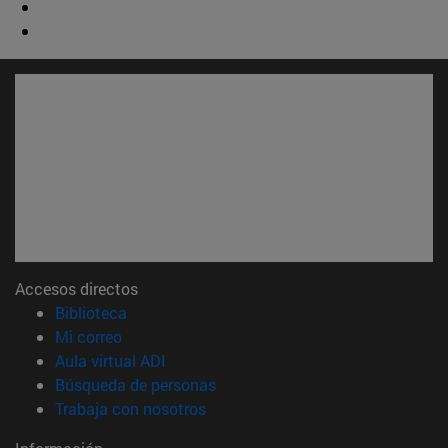
Accesos directos
(abre en nueva ventana)
Biblioteca
(abre en nueva ventana)
Mi correo
(abre en nueva ventana)
Aula virtual ADI
(abre en nueva ventana)
Búsqueda de personas
(abre en nueva ventana)
Trabaja con nosotros