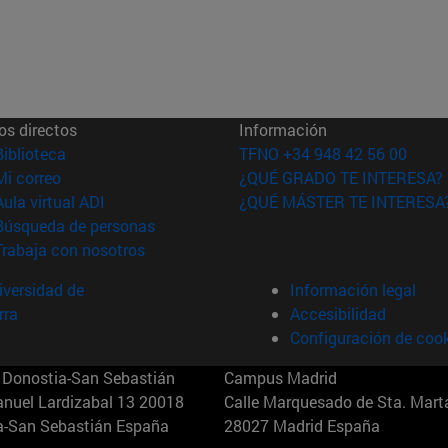
os directos
Información
(abre en nueva ventana)
Biblioteca
TFNO +34 948 42 56 00
(abre en nueva ventana)
Mi correo
¿QUÉ GRADO TE INTERESA?
(abre en nueva ventana)
Aula virtual ADI
¿QUÉ MÁSTER TE INTERESA
(abre en nueva ventana)
Búsqueda de personas
(abre en nueva ventana)
Trabaja con nosotros
versidad de
Información legal
rra
Accesibilidad
Configuración de coo
Donostia-San Sebastián
Campus Madrid
anuel Lardizabal 13 20018
Calle Marquesado de Sta. Marta
a-San Sebastián España
28027 Madrid España