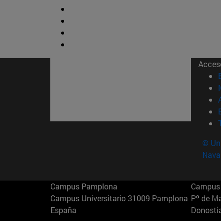
Acces
© Uni
Nava
Campus Pamplona
Campus 
Campus Universitario 31009 Pamplona
Pº de M
España
Donosti