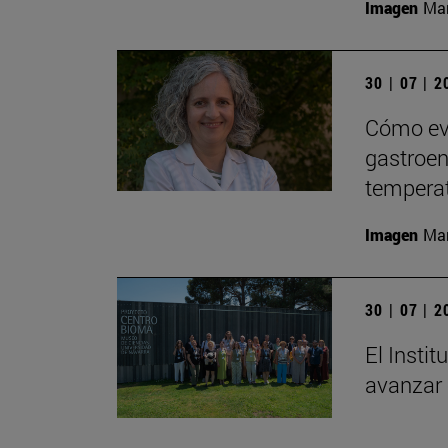
Imagen
Man
30 | 07 | 
Cómo evi
gastroent
tempera
Imagen
Man
30 | 07 | 
El Insti
avanzar 