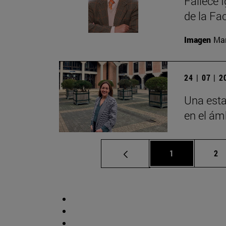
Fallece 
de la Fa
Imagen
Man
24 | 07 | 
Una esta
en el ámb
Página
Pá
1
2