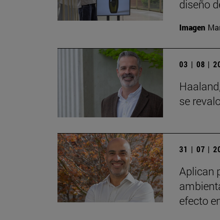
diseño d
Imagen
Man
03 | 08 | 
Haaland,
se reval
31 | 07 | 
Aplican 
ambienta
efecto e