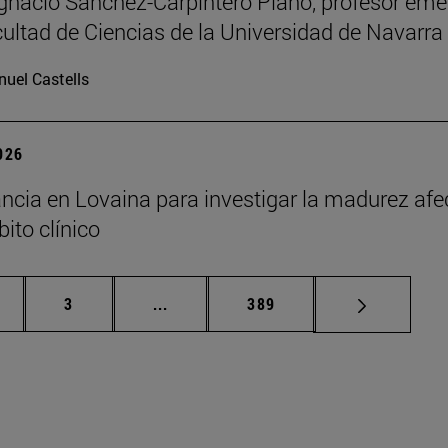
Ignacio Sánchez-Carpintero Plano, profesor emé
cultad de Ciencias de la Universidad de Navarra
uel Castells
2026
ncia en Lovaina para investigar la madurez afe
ito clínico
gina
Página
Páginas intermedias Use TAB para de
Página
3
...
389