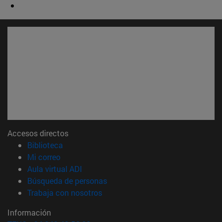
Accesos directos
(abre en nueva ventana)
Biblioteca
(abre en nueva ventana)
Mi correo
(abre en nueva ventana)
Aula virtual ADI
(abre en nueva ventana)
Búsqueda de personas
(abre en nueva ventana)
Trabaja con nosotros
Información