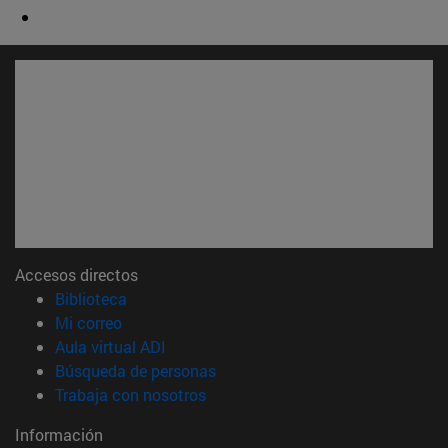
Accesos directos
(abre en nueva ventana)
Biblioteca
(abre en nueva ventana)
Mi correo
(abre en nueva ventana)
Aula virtual ADI
(abre en nueva ventana)
Búsqueda de personas
(abre en nueva ventana)
Trabaja con nosotros
Información