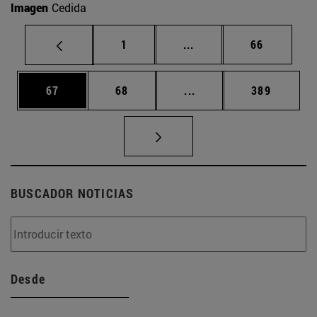
Imagen
Cedida
Página
Páginas intermedias Us
Página
1
...
66
Página
Página
Páginas intermedias U
Página
67
68
...
389
BUSCADOR NOTICIAS
Desde