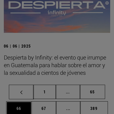
06 | 06 | 2025
Despierta by Infinity: el evento que irrumpe
en Guatemala para hablar sobre el amor y
la sexualidad a cientos de jóvenes
Página
Páginas intermedias Us
Página
1
...
65
Página
Página
Páginas intermedias U
Página
66
67
...
389