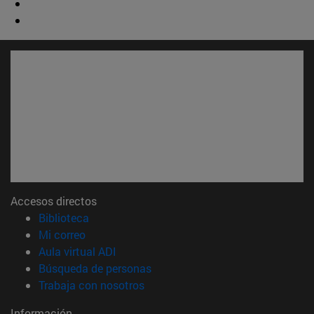
Accesos directos
(abre en nueva ventana)
Biblioteca
(abre en nueva ventana)
Mi correo
(abre en nueva ventana)
Aula virtual ADI
(abre en nueva ventana)
Búsqueda de personas
(abre en nueva ventana)
Trabaja con nosotros
Información