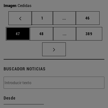
Imagen
Cedidas
Página
Páginas intermedias Us
Página
1
...
46
Página
Página
Páginas intermedias U
Página
47
48
...
389
BUSCADOR NOTICIAS
Desde