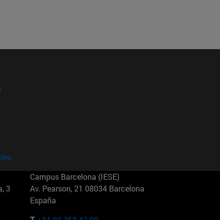
?
kies
Campus Barcelona (IESE)
, 3
Av. Pearson, 21 08034 Barcelona
España
T.
+34 93 253 42 00