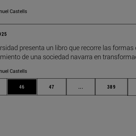
uel Castells
2025
rsidad presenta un libro que recorre las formas
imiento de una sociedad navarra en transforma
uel Castells
edias Use TAB para desplazarse.
ina
Página
Página
Páginas intermedias Us
Página
46
47
...
389