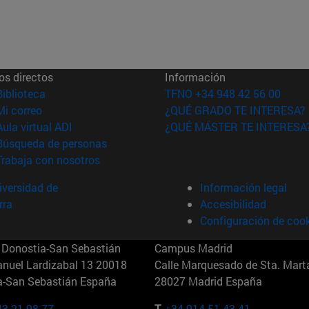
os directos
Información
(abre en nueva ventana)
Biblioteca
TFNO +34 948 42 56 00
(abre en nueva ventana)
Mi correo
¿QUÉ GRADO TE INTERESA?
(abre en nueva ventana)
Aula virtual ADI
¿QUÉ MÁSTER TE INTERESA
(abre en nueva ventana)
Búsqueda de personas
(abre en nueva ventana)
Trabaja con nosotros
versidad de
Información legal
rra
Accesibilidad
Configuración de coo
Donostia-San Sebastián
Campus Madrid
anuel Lardizabal 13 20018
Calle Marquesado de Sta. Marta
a-San Sebastián España
28027 Madrid España
43 21 98 77
T.
+34 914 51 43 41