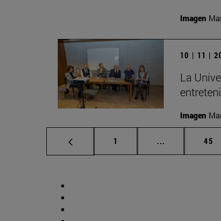
Imagen
Man
10 | 11 | 
La Unive
entreten
Imagen
Man
Página
Páginas interm
Pág
1
...
45