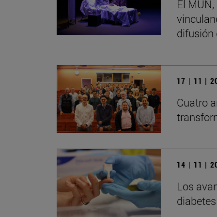
El MUN, 
vinculand
difusión
17 | 11 | 
Cuatro a
transfor
14 | 11 | 
Los avan
diabetes 