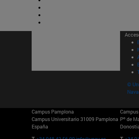
Acces
© Uni
Nava
Campus Pamplona
Campus 
Campus Universitario 31009 Pamplona
Pº de M
España
Donosti
T.
+34 948 42 56 00
info@unav.es
T.
+34 9