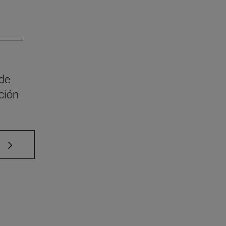
 de
ción
e TAB para desplazarse.