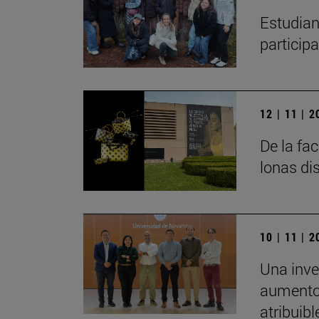
Estudian
particip
12 | 11 | 
De la fa
lonas di
10 | 11 | 
Una inve
aumento 
atribuibl