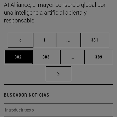
AI Alliance, el mayor consorcio global por
una inteligencia artificial abierta y
responsable
Página
Páginas intermedias Us
Página
1
...
381
Página
Página
Páginas intermedias 
Página
382
383
...
389
BUSCADOR NOTICIAS