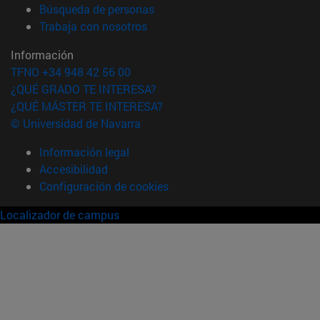
(abre en nueva ventana)
Búsqueda de personas
(abre en nueva ventana)
Trabaja con nosotros
Información
TFNO +34 948 42 56 00
¿QUÉ GRADO TE INTERESA?
¿QUÉ MÁSTER TE INTERESA?
© Universidad de Navarra
Información legal
Accesibilidad
Configuración de cookies
Localizador de campus