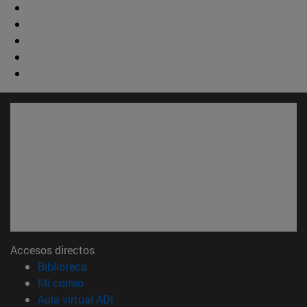
Accesos directos
(abre en nueva ventana)
Biblioteca
(abre en nueva ventana)
Mi correo
(abre en nueva ventana)
Aula virtual ADI