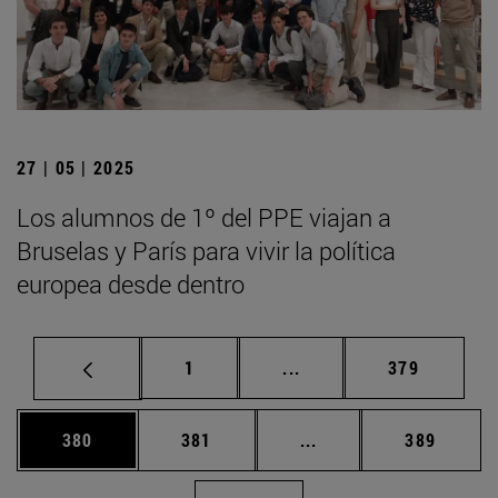
27 | 05 | 2025
Los alumnos de 1º del PPE viajan a
Bruselas y París para vivir la política
europea desde dentro
Página
Páginas intermedias Us
Página
1
...
379
Página
Página
Páginas intermedias 
Página
380
381
...
389