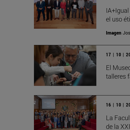
IA+Igual
el uso ét
Imagen
Jos
17 | 10 | 
El Museo
talleres
16 | 10 | 
La Facul
de la XX