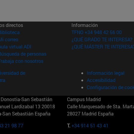
os directos
Información
(abre en nueva ventana)
Biblioteca
TFNO +34 948 42 56 00
(abre en nueva ventana)
Mi correo
¿QUÉ GRADO TE INTERESA?
(abre en nueva ventana)
Aula virtual ADI
¿QUÉ MÁSTER TE INTERESA
(abre en nueva ventana)
Búsqueda de personas
(abre en nueva ventana)
Trabaja con nosotros
versidad de
Información legal
rra
Accesibilidad
Configuración de coo
Donostia-San Sebastián
Campus Madrid
anuel Lardizabal 13 20018
Calle Marquesado de Sta. Marta
a-San Sebastián España
28027 Madrid España
43 21 98 77
T.
+34 914 51 43 41