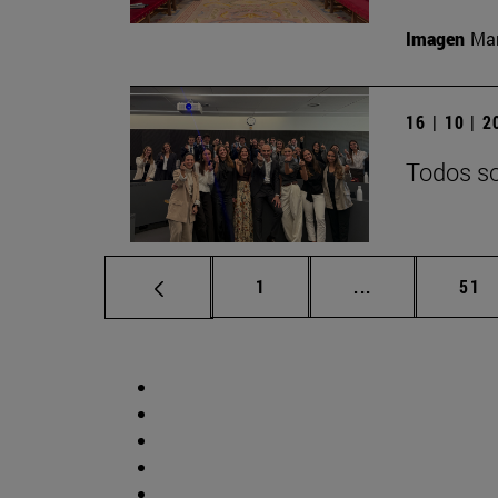
Imagen
Man
16 | 10 | 
Todos so
Página
Páginas interm
Pág
1
...
51