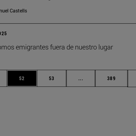
uel Castells
2025
mos emigrantes fuera de nuestro lugar
edias Use TAB para desplazarse.
ina
Página
Página
Páginas intermedias Us
Página
52
53
...
389