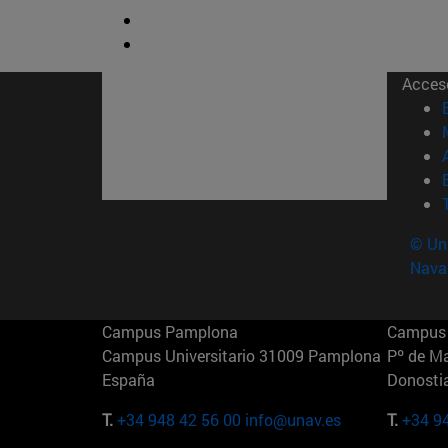
Acces
© Uni
Nava
Campus Pamplona
Campus 
Campus Universitario 31009 Pamplona
Pº de M
España
Donosti
T.
+34 948 42 56 00
info@unav.es
T.
+34 9