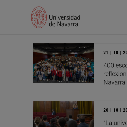
21 | 10 | 
400 esco
reflexio
Navarra
20 | 10 | 
“La univ