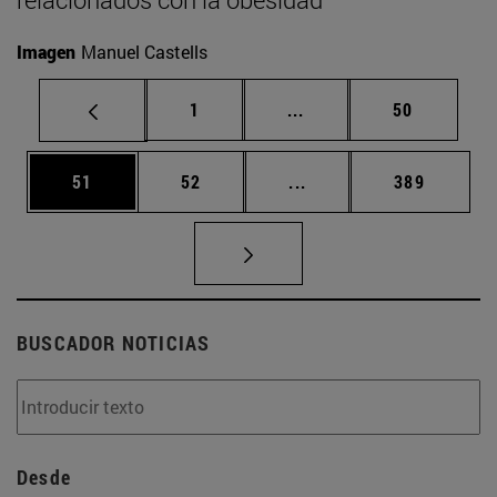
Imagen
Manuel Castells
Página
Páginas intermedias Us
Página
1
...
50
Página
Página
Páginas intermedias U
Página
51
52
...
389
BUSCADOR NOTICIAS
Desde