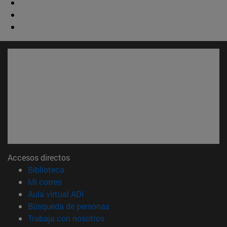
Accesos directos
(abre en nueva ventana)
Biblioteca
(abre en nueva ventana)
Mi correo
(abre en nueva ventana)
Aula virtual ADI
(abre en nueva ventana)
Búsqueda de personas
(abre en nueva ventana)
Trabaja con nosotros