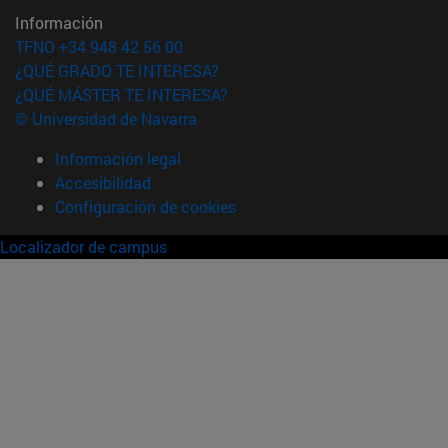
Información
TFNO +34 948 42 56 00
¿QUÉ GRADO TE INTERESA?
¿QUÉ MÁSTER TE INTERESA?
© Universidad de Navarra
Información legal
Accesibilidad
Configuración de cookies
Localizador de campus