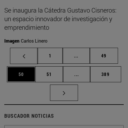
Se inaugura la Cátedra Gustavo Cisneros:
un espacio innovador de investigación y
emprendimiento
Imagen
Carlos Linero
Página
Páginas intermedias Us
Página
1
...
49
Página
Página
Páginas intermedias U
Página
50
51
...
389
BUSCADOR NOTICIAS