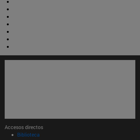
Accesos directos
(abre en nueva ventana)
Biblioteca