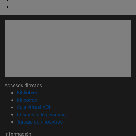
Accesos directos
(abre en nueva ventana)
Biblioteca
(abre en nueva ventana)
Mi correo
(abre en nueva ventana)
Aula virtual ADI
(abre en nueva ventana)
Búsqueda de personas
(abre en nueva ventana)
Trabaja con nosotros
Información