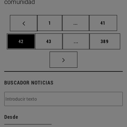
comunidad
Página
Páginas intermedias Us
Página
1
...
41
Página
Página
Páginas intermedias U
Página
42
43
...
389
BUSCADOR NOTICIAS
Desde