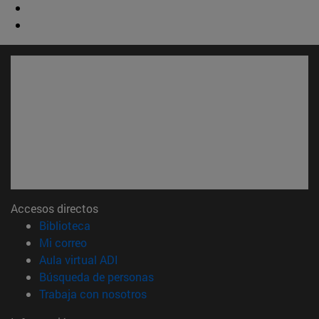
Accesos directos
(abre en nueva ventana)
Biblioteca
(abre en nueva ventana)
Mi correo
(abre en nueva ventana)
Aula virtual ADI
(abre en nueva ventana)
Búsqueda de personas
(abre en nueva ventana)
Trabaja con nosotros