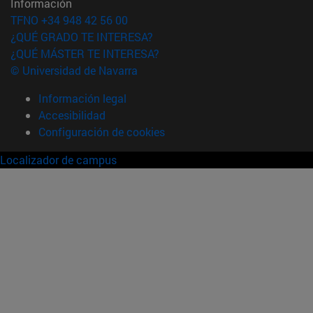
Información
TFNO +34 948 42 56 00
¿QUÉ GRADO TE INTERESA?
¿QUÉ MÁSTER TE INTERESA?
© Universidad de Navarra
Información legal
Accesibilidad
Configuración de cookies
Localizador de campus