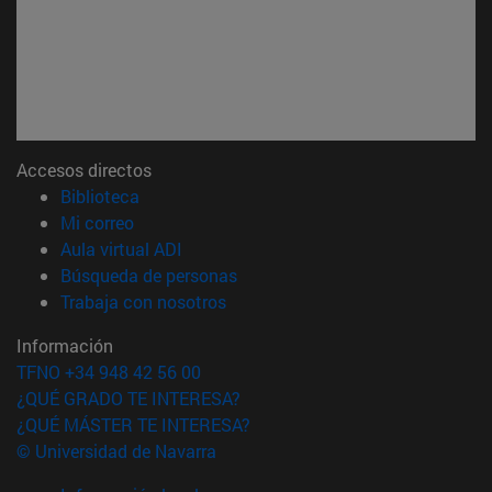
Accesos directos
(abre en nueva ventana)
Biblioteca
(abre en nueva ventana)
Mi correo
(abre en nueva ventana)
Aula virtual ADI
(abre en nueva ventana)
Búsqueda de personas
(abre en nueva ventana)
Trabaja con nosotros
Información
TFNO +34 948 42 56 00
¿QUÉ GRADO TE INTERESA?
¿QUÉ MÁSTER TE INTERESA?
© Universidad de Navarra