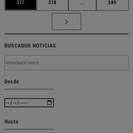
Página
Página
Páginas intermedias 
Página
377
378
...
389
BUSCADOR NOTICIAS
Desde
Hasta