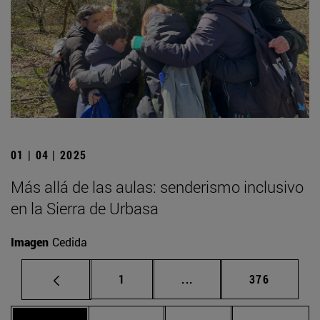
01 | 04 | 2025
Más allá de las aulas: senderismo inclusivo
en la Sierra de Urbasa
Imagen
Cedida
Página
Páginas intermedias Us
Página
1
...
376