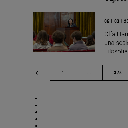
06 | 03 | 
Olfa Ham
una sesi
Filosofí
Página
Páginas intermed
Págin
1
...
375