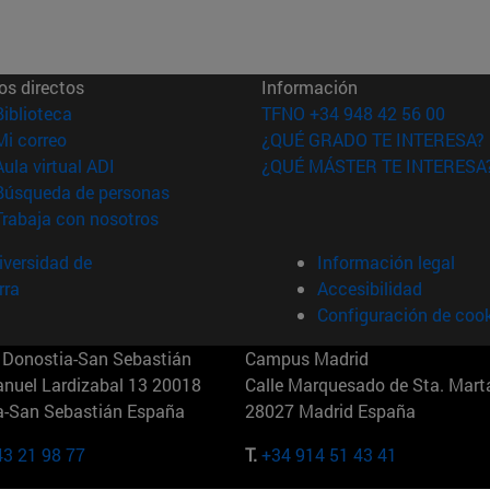
os directos
Información
(abre en nueva ventana)
Biblioteca
TFNO +34 948 42 56 00
(abre en nueva ventana)
Mi correo
¿QUÉ GRADO TE INTERESA?
(abre en nueva ventana)
Aula virtual ADI
¿QUÉ MÁSTER TE INTERESA
(abre en nueva ventana)
Búsqueda de personas
(abre en nueva ventana)
Trabaja con nosotros
versidad de
Información legal
rra
Accesibilidad
Configuración de coo
Donostia-San Sebastián
Campus Madrid
anuel Lardizabal 13 20018
Calle Marquesado de Sta. Marta
a-San Sebastián España
28027 Madrid España
43 21 98 77
T.
+34 914 51 43 41