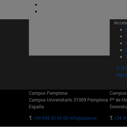
Acces
© Uni
Nava
Campus Pamplona
Campus 
Campus Universitario 31009 Pamplona
Pº de M
España
Donosti
T.
+34 948 42 56 00
info@unav.es
T.
+34 9