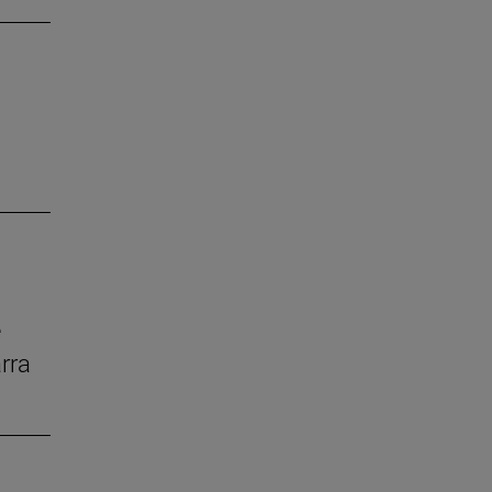
e
rra