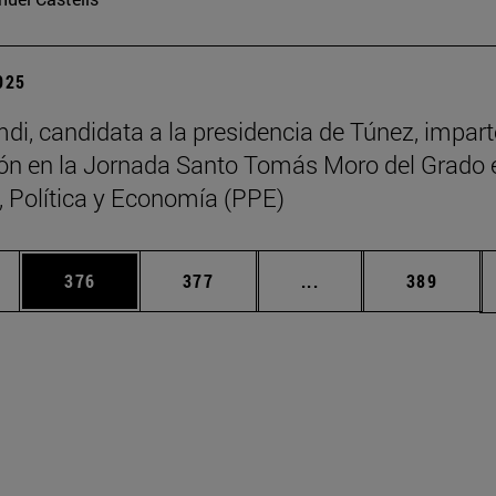
2025
di, candidata a la presidencia de Túnez, impart
ón en la Jornada Santo Tomás Moro del Grado 
a, Política y Economía (PPE)
ias Use TAB para desplazarse.
a
Página
Página
Páginas intermedias 
Página
376
377
...
389