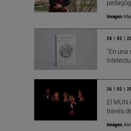
pedagógi
Imagen
Man
26 | 02 | 
“En una 
intelect
26 | 02 | 
El MUN i
través de
Imagen
Ann