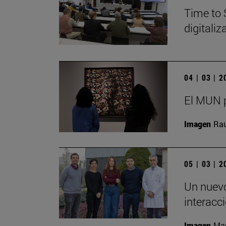
Time to 
digitali
04 | 03 | 
El MUN p
Imagen
Raú
05 | 03 | 
Un nuevo
interacc
Imagen
Man