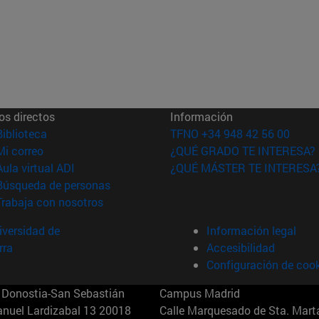
os directos
Información
(abre en nueva ventana)
Biblioteca
TFNO +34 948 42 56 00
(abre en nueva ventana)
Mi correo
¿QUÉ GRADO TE INTERESA?
(abre en nueva ventana)
Aula virtual ADI
¿QUÉ MÁSTER TE INTERESA
(abre en nueva ventana)
Búsqueda de personas
(abre en nueva ventana)
Trabaja con nosotros
versidad de
Información legal
rra
Accesibilidad
Configuración de coo
Donostia-San Sebastián
Campus Madrid
anuel Lardizabal 13 20018
Calle Marquesado de Sta. Marta