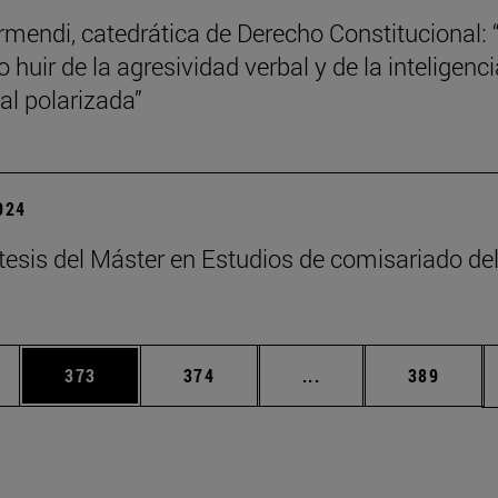
mendi, catedrática de Derecho Constitucional: 
 huir de la agresividad verbal y de la inteligenci
l polarizada”
2024
tesis del Máster en Estudios de comisariado de
ias Use TAB para desplazarse.
a
Página
Página
Páginas intermedias 
Página
373
374
...
389