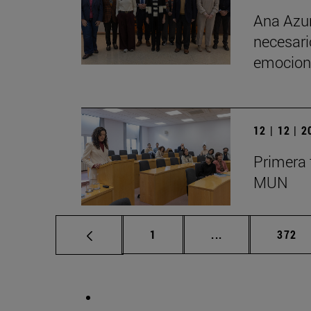
Ana Azur
necesario
emociona
12 | 12 | 
Primera 
MUN
Página
Páginas intermed
Págin
1
...
372