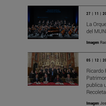
27 | 11 | 
La Orque
del MUN 
Imagen
Raq
05 | 12 | 
Ricardo 
Patrimon
publica u
Recolet
Imagen
Jos