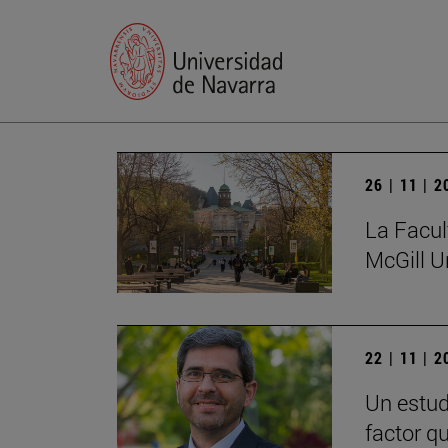
26 | 11 | 
La Facul
McGill U
22 | 11 | 
Un estud
factor q