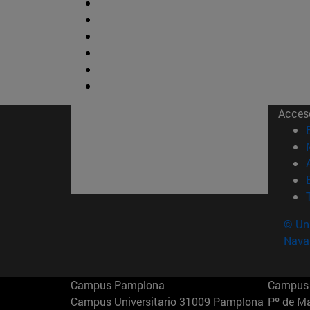
Acces
© Uni
Nava
Campus Pamplona
Campus 
Campus Universitario 31009 Pamplona
Pº de M