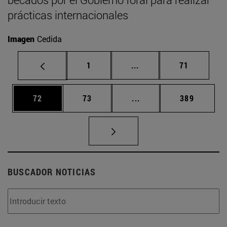
prácticas internacionales
Imagen
Cedida
Página
Páginas intermedias Us
Página
1
...
71
Página
Página
Páginas intermedias U
Página
72
73
...
389
BUSCADOR NOTICIAS