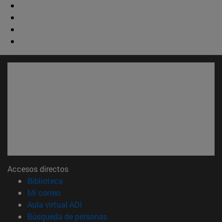
Accesos directos
(abre en nueva ventana)
Biblioteca
(abre en nueva ventana)
Mi correo
(abre en nueva ventana)
Aula virtual ADI
(abre en nueva ventana)
Búsqueda de personas