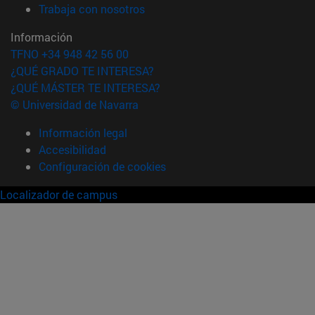
(abre en nueva ventana)
Trabaja con nosotros
Información
TFNO +34 948 42 56 00
¿QUÉ GRADO TE INTERESA?
¿QUÉ MÁSTER TE INTERESA?
© Universidad de Navarra
Información legal
Accesibilidad
Configuración de cookies
Localizador de campus