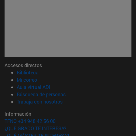
Accesos directos
(abre en nueva ventana)
Biblioteca
(abre en nueva ventana)
Mi correo
(abre en nueva ventana)
Aula virtual ADI
(abre en nueva ventana)
Búsqueda de personas
(abre en nueva ventana)
Trabaja con nosotros
Información
TFNO +34 948 42 56 00
¿QUÉ GRADO TE INTERESA?
¿QUÉ MÁSTER TE INTERESA?