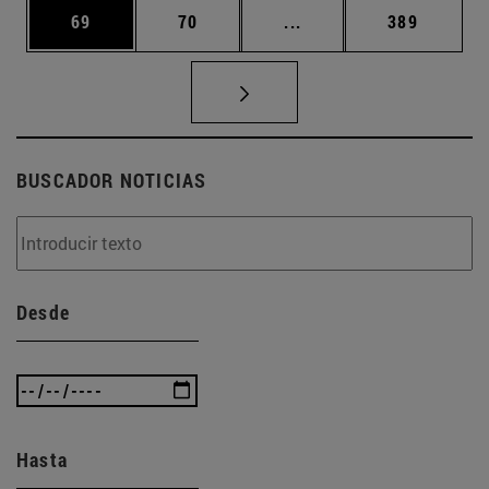
Página
Página
Páginas intermedias U
Página
69
70
...
389
BUSCADOR NOTICIAS
Desde
Hasta