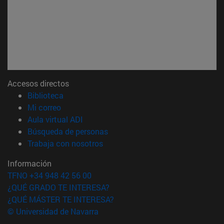
Accesos directos
(abre en nueva ventana)
Biblioteca
(abre en nueva ventana)
Mi correo
(abre en nueva ventana)
Aula virtual ADI
(abre en nueva ventana)
Búsqueda de personas
(abre en nueva ventana)
Trabaja con nosotros
Información
TFNO +34 948 42 56 00
¿QUÉ GRADO TE INTERESA?
¿QUÉ MÁSTER TE INTERESA?
© Universidad de Navarra