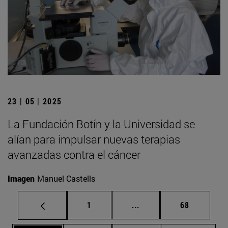
23 | 05 | 2025
La Fundación Botín y la Universidad se
alían para impulsar nuevas terapias
avanzadas contra el cáncer
Imagen
Manuel Castells
Página
Páginas intermedias Us
Página
1
...
68