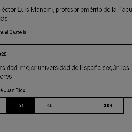
Héctor Luis Mancini, profesor emérito de la Facu
ias
uel Castells
2025
rsidad, mejor universidad de España según los
ores
é Juan Rico
edias Use TAB para desplazarse.
ina
Página
Página
Páginas intermedias Us
Página
64
65
...
389