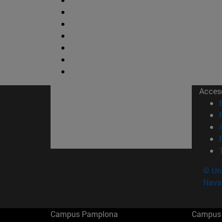
Acces
© Uni
Nava
Campus Pamplona
Campus 