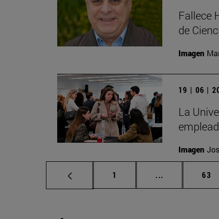
Fallece 
de Cienc
Imagen
Man
19 | 06 | 
La Unive
emplead
Imagen
Jos
Página
Páginas interm
Pág
1
...
63