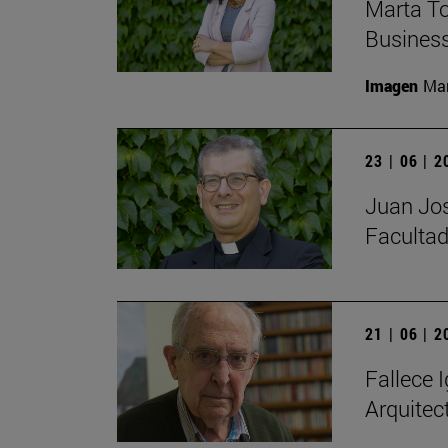
Marta To
Busines
Imagen
Man
23 | 06 | 
Juan Jos
Facultad
21 | 06 | 
Fallece I
Arquitec