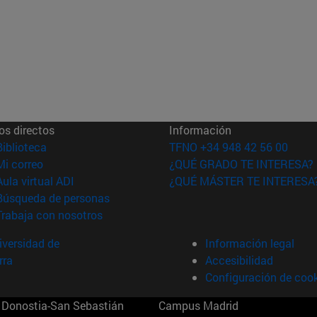
os directos
Información
(abre en nueva ventana)
Biblioteca
TFNO +34 948 42 56 00
(abre en nueva ventana)
Mi correo
¿QUÉ GRADO TE INTERESA?
(abre en nueva ventana)
Aula virtual ADI
¿QUÉ MÁSTER TE INTERESA
(abre en nueva ventana)
Búsqueda de personas
(abre en nueva ventana)
Trabaja con nosotros
versidad de
Información legal
rra
Accesibilidad
Configuración de coo
Donostia-San Sebastián
Campus Madrid