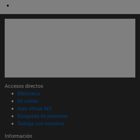
Accesos directos
(abre en nueva ventana)
Biblioteca
(abre en nueva ventana)
Mi correo
(abre en nueva ventana)
Aula virtual ADI
(abre en nueva ventana)
Búsqueda de personas
(abre en nueva ventana)
Trabaja con nosotros
Información