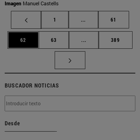
Imagen
Manuel Castells
Página
Páginas intermedias Us
Página
1
...
61
Página
Página
Páginas intermedias U
Página
62
63
...
389
BUSCADOR NOTICIAS
Desde