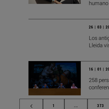
humano 
26 | 03 | 
Los anti
Lleida v
16 | 01 | 
258 pers
conferen
Página
Páginas intermed
Págin
1
...
373