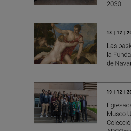
2030
18 | 12 | 
Las pasi
la Funda
de Nava
19 | 12 | 
Egresada
Museo Un
Colecci