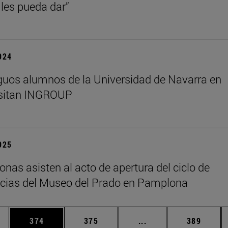
les pueda dar”
2024
guos alumnos de la Universidad de Navarra en
isitan INGROUP
2025
onas asisten al acto de apertura del ciclo de
cias del Museo del Prado en Pamplona
ias Use TAB para desplazarse.
a
Página
Página
Páginas intermedias 
Página
374
375
...
389