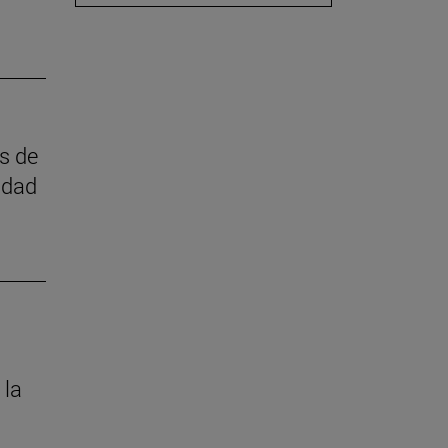
as de
idad
 la