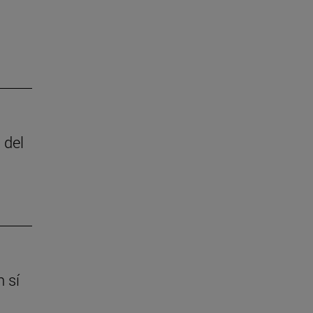
 del
 sí