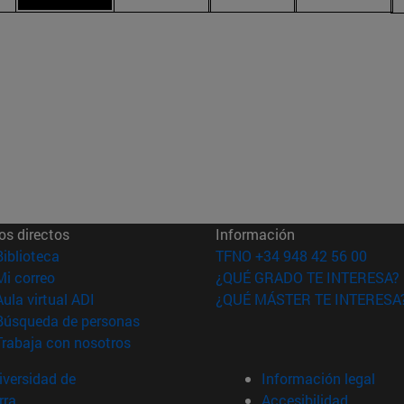
os directos
Información
(abre en nueva ventana)
Biblioteca
TFNO +34 948 42 56 00
(abre en nueva ventana)
Mi correo
¿QUÉ GRADO TE INTERESA?
(abre en nueva ventana)
Aula virtual ADI
¿QUÉ MÁSTER TE INTERESA
(abre en nueva ventana)
Búsqueda de personas
(abre en nueva ventana)
Trabaja con nosotros
versidad de
Información legal
rra
Accesibilidad