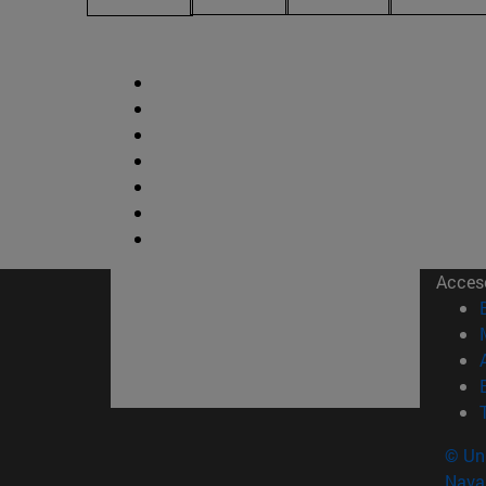
Acces
© Uni
Nava