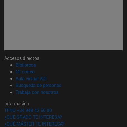
Accesos directos
(abre en nueva ventana)
Biblioteca
(abre en nueva ventana)
Mi correo
(abre en nueva ventana)
Aula virtual ADI
(abre en nueva ventana)
Búsqueda de personas
(abre en nueva ventana)
Trabaja con nosotros
Información
TFNO +34 948 42 56 00
¿QUÉ GRADO TE INTERESA?
¿QUÉ MÁSTER TE INTERESA?