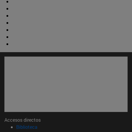
Accesos directos
(abre en nueva ventana)
Biblioteca