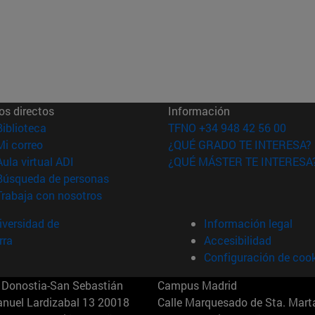
os directos
Información
(abre en nueva ventana)
Biblioteca
TFNO +34 948 42 56 00
(abre en nueva ventana)
Mi correo
¿QUÉ GRADO TE INTERESA?
(abre en nueva ventana)
Aula virtual ADI
¿QUÉ MÁSTER TE INTERESA
(abre en nueva ventana)
Búsqueda de personas
(abre en nueva ventana)
Trabaja con nosotros
versidad de
Información legal
rra
Accesibilidad
Configuración de coo
Donostia-San Sebastián
Campus Madrid
anuel Lardizabal 13 20018
Calle Marquesado de Sta. Marta