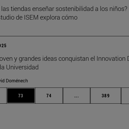
las tiendas enseñar sostenibilidad a los niños?
tudio de ISEM explora cómo
2025
joven y grandes ideas conquistan el Innovation
la Universidad
vid Doménech
edias Use TAB para desplazarse.
ina
Página
Página
Páginas intermedias Us
Página
73
74
...
389