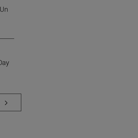
 Un
 Day
e TAB para desplazarse.