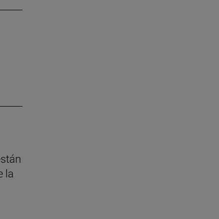
están
 la