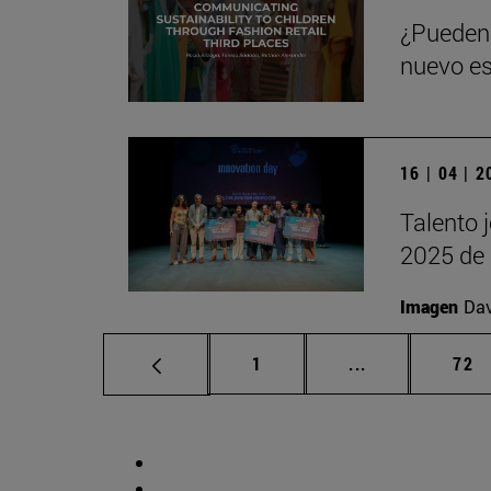
¿Pueden 
nuevo es
16 | 04 | 
Talento 
2025 de 
Imagen
Da
Página
Páginas interm
Pág
1
...
72