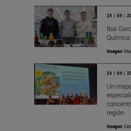
24 | 04 | 
Ibai Gar
Química
Imagen
Man
24 | 04 | 
Un mapa 
especial
concentr
región
Imagen
Ced