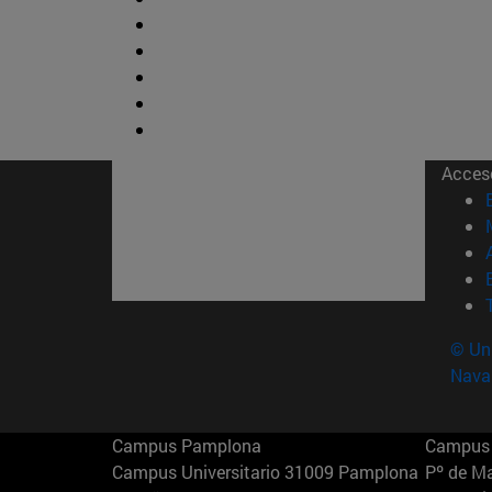
Acces
© Uni
Nava
Campus Pamplona
Campus 
Campus Universitario 31009 Pamplona
Pº de M