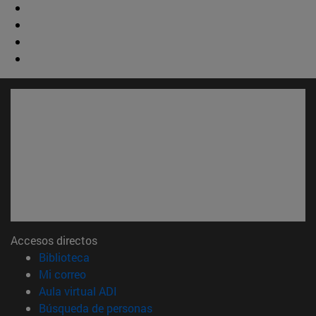
Accesos directos
(abre en nueva ventana)
Biblioteca
(abre en nueva ventana)
Mi correo
(abre en nueva ventana)
Aula virtual ADI
(abre en nueva ventana)
Búsqueda de personas