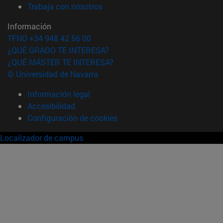
(abre en nueva ventana)
Trabaja con nosotros
Información
TFNO +34 948 42 56 00
¿QUÉ GRADO TE INTERESA?
¿QUÉ MÁSTER TE INTERESA?
© Universidad de Navarra
Información legal
Accesibilidad
Configuración de cookies
Localizador de campus