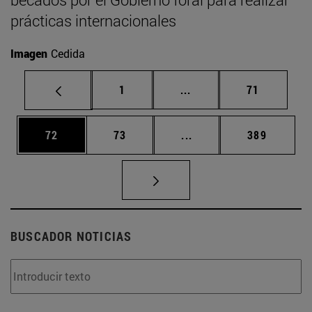
prácticas internacionales
Imagen
Cedida
Página
Páginas intermedias Us
Página
1
...
71
Página
Página
Páginas intermedias U
Página
72
73
...
389
BUSCADOR NOTICIAS