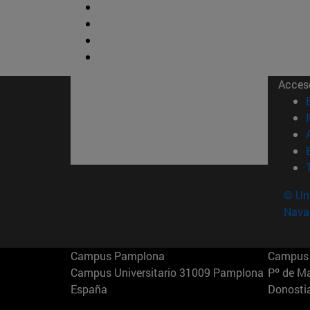
Acces
© Uni
Nava
Campus Pamplona
Campus 
Campus Universitario 31009 Pamplona
Pº de M
España
Donosti