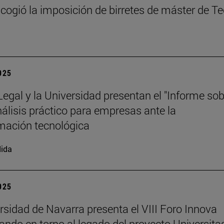
cogió la imposición de birretes de máster de T
2025
 Legal y la Universidad presentan el "Informe so
análisis práctico para empresas ante la
mación tecnológica
ida
2025
rsidad de Navarra presenta el VIII Foro Innova
nando en torno al legado del proyecto Universita