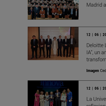
Madrid a
12 | 06 | 
Deloitte
IA", un 
transfor
Imagen
Ced
12 | 06 | 
La Unive
reflexio