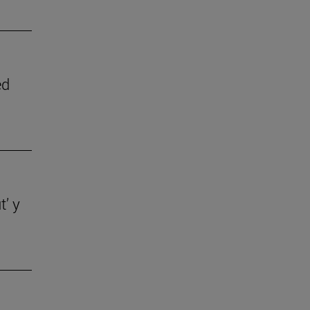
ed
t’ y