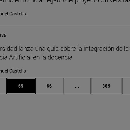
uel Castells
2025
rsidad lanza una guía sobre la integración de la
cia Artificial en la docencia
uel Castells
edias Use TAB para desplazarse.
ina
Página
Página
Páginas intermedias Us
Página
65
66
...
389