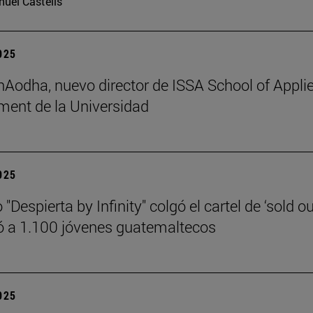
uel Castells
2025
 hAodha, nuevo director de ISSA School of Appli
ent de la Universidad
2025
 "Despierta by Infinity" colgó el cartel de ‘sold ou
 a 1.100 jóvenes guatemaltecos
2025