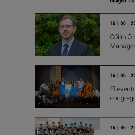
Imagen
Man
16 | 06 | 
Cóilín Ó
Managem
16 | 06 | 
El evento
congregó
16 | 06 | 