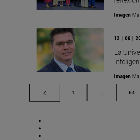
Imagen
Man
12 | 06 | 
La Unive
Inteligen
Imagen
Man
Página
Páginas interm
Pág
1
...
64