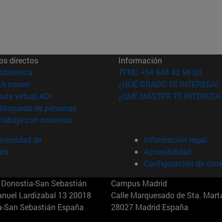
os directos
Información
(abre en nueva ventana)
Biblioteca
TFNO +34 948 42 56 00
(abre en nueva ventana)
Mi correo
¿QUÉ GRADO TE INTERESA?
(abre en nueva ventana)
Aula virtual ADI
¿QUÉ MÁSTER TE INTERESA
(abre en nueva ventana)
Búsqueda de personas
(abre en nueva ventana)
Trabaja con nosotros
versidad de
Información legal
rra
Accesibilidad
Configuración de coo
Donostia-San Sebastián
Campus Madrid
anuel Lardizabal 13 20018
Calle Marquesado de Sta. Marta
a-San Sebastián España
28027 Madrid España