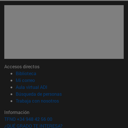
Accesos directos
(abre en nueva ventana)
Biblioteca
(abre en nueva ventana)
Mi correo
(abre en nueva ventana)
Aula virtual ADI
(abre en nueva ventana)
Búsqueda de personas
(abre en nueva ventana)
Trabaja con nosotros
Información
TFNO +34 948 42 56 00
¿QUÉ GRADO TE INTERESA?