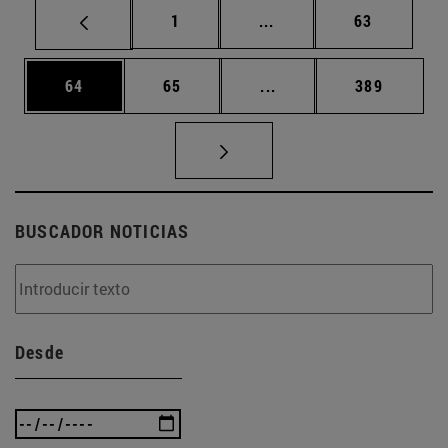
Página
Páginas intermedias Us
Página
1
...
63
Página
Página
Páginas intermedias U
Página
64
65
...
389
BUSCADOR NOTICIAS
Desde