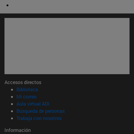
Accesos directos
(abre en nueva ventana)
Biblioteca
(abre en nueva ventana)
Mi correo
(abre en nueva ventana)
Aula virtual ADI
(abre en nueva ventana)
Búsqueda de personas
(abre en nueva ventana)
Trabaja con nosotros
Información