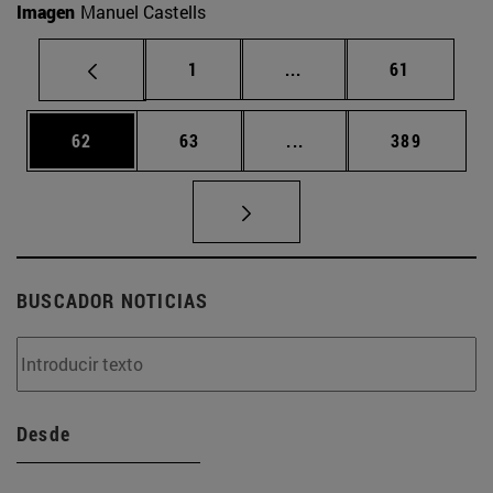
Imagen
Manuel Castells
Página
Páginas intermedias Us
Página
1
...
61
Página
Página
Páginas intermedias U
Página
62
63
...
389
BUSCADOR NOTICIAS
Desde