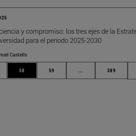
2025
 ciencia y compromiso: los tres ejes de la Estrat
iversidad para el periodo 2025-2030
uel Castells
edias Use TAB para desplazarse.
ina
Página
Página
Páginas intermedias Us
Página
58
59
...
389