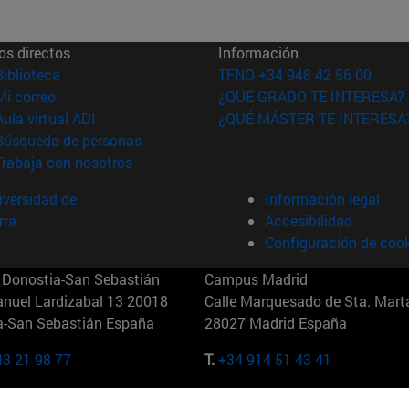
os directos
Información
(abre en nueva ventana)
Biblioteca
TFNO +34 948 42 56 00
(abre en nueva ventana)
Mi correo
¿QUÉ GRADO TE INTERESA?
(abre en nueva ventana)
Aula virtual ADI
¿QUÉ MÁSTER TE INTERESA
(abre en nueva ventana)
Búsqueda de personas
(abre en nueva ventana)
Trabaja con nosotros
versidad de
Información legal
rra
Accesibilidad
Configuración de coo
Donostia-San Sebastián
Campus Madrid
anuel Lardizabal 13 20018
Calle Marquesado de Sta. Marta
a-San Sebastián España
28027 Madrid España
43 21 98 77
T.
+34 914 51 43 41
Nueva York (IESE)
Campus Munich (IESE)