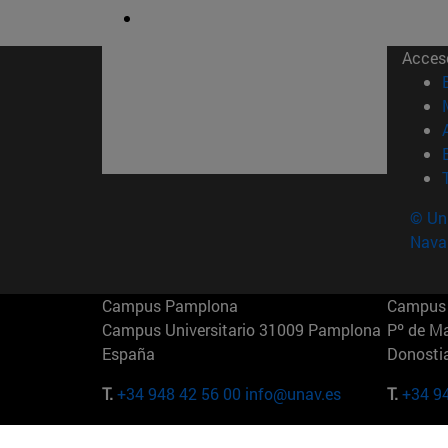
Acces
© Uni
Nava
Campus Pamplona
Campus 
Campus Universitario 31009 Pamplona
Pº de M
España
Donosti
T.
+34 948 42 56 00
info@unav.es
T.
+34 9
Campus Madrid (IESE)
Campus 