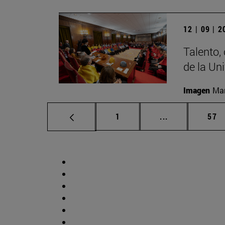
12 | 09 | 
Talento,
de la Un
Imagen
Man
Página
Páginas interm
Pág
1
...
57