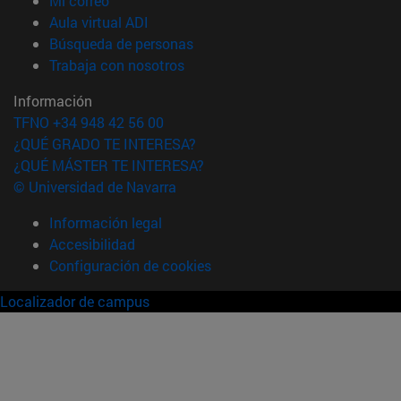
Mi correo
(abre en nueva ventana)
Aula virtual ADI
(abre en nueva ventana)
Búsqueda de personas
(abre en nueva ventana)
Trabaja con nosotros
Información
TFNO +34 948 42 56 00
¿QUÉ GRADO TE INTERESA?
¿QUÉ MÁSTER TE INTERESA?
© Universidad de Navarra
Información legal
Accesibilidad
Configuración de cookies
Localizador de campus