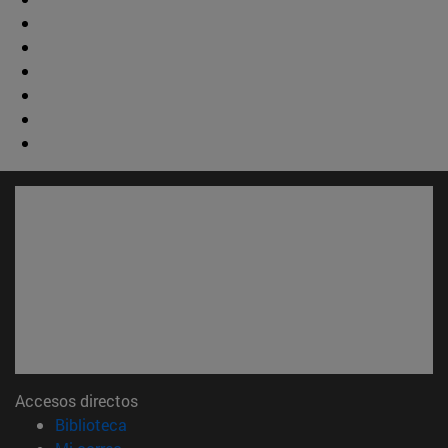
Accesos directos
(abre en nueva ventana)
Biblioteca
(abre en nueva ventana)