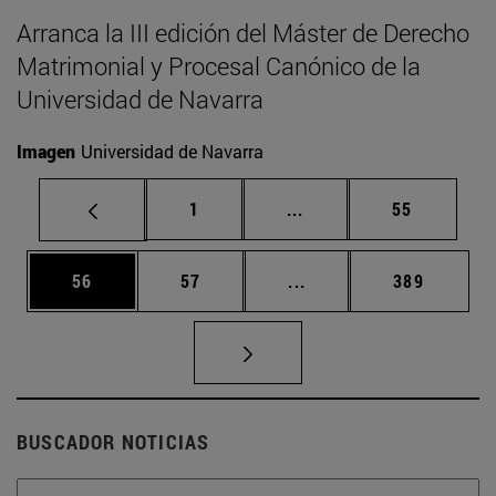
Arranca la III edición del Máster de Derecho
Matrimonial y Procesal Canónico de la
Universidad de Navarra
Imagen
Universidad de Navarra
Página
Páginas intermedias Us
Página
1
...
55
Página
Página
Páginas intermedias U
Página
56
57
...
389
BUSCADOR NOTICIAS