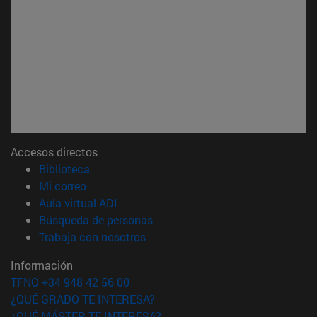
Accesos directos
(abre en nueva ventana)
Biblioteca
(abre en nueva ventana)
Mi correo
(abre en nueva ventana)
Aula virtual ADI
(abre en nueva ventana)
Búsqueda de personas
(abre en nueva ventana)
Trabaja con nosotros
Información
TFNO +34 948 42 56 00
¿QUÉ GRADO TE INTERESA?
¿QUÉ MÁSTER TE INTERESA?