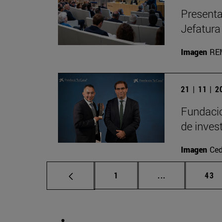
Presenta
Jefatura
Imagen
RE
21 | 11 | 
Fundació
de inves
Imagen
Ced
Página
Páginas interm
Pág
1
...
43