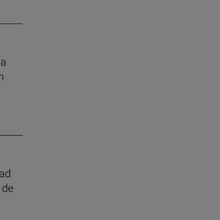
la
n
dad
 de