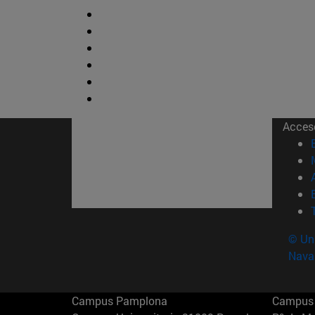
Acces
© Uni
Nava
Campus Pamplona
Campus 