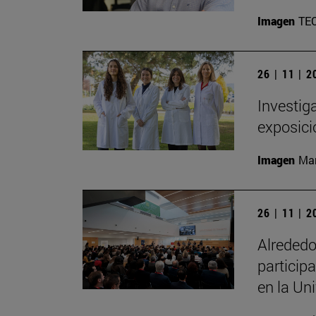
Imagen
TE
26 | 11 | 
Investig
exposici
Imagen
Man
26 | 11 | 
Alrededo
particip
en la Un