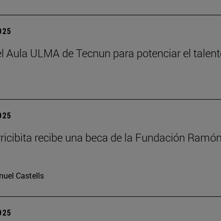
2025
el Aula ULMA de Tecnun para potenciar el talen
2025
rricibita recibe una beca de la Fundación Ramó
uel Castells
2025