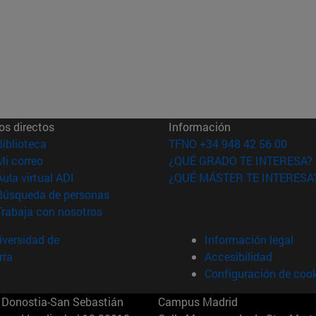
os directos
Información
(abre en nueva ventana)
Biblioteca
TFNO +34 948 42 56 00
(abre en nueva ventana)
Mi correo
¿QUÉ GRADO TE INTERESA?
(abre en nueva ventana)
Aula virtual ADI
¿QUÉ MÁSTER TE INTERESA
(abre en nueva ventana)
Búsqueda de personas
(abre en nueva ventana)
Trabaja con nosotros
versidad de
Información legal
rra
Accesibilidad
Configuración de coo
Donostia-San Sebastián
Campus Madrid