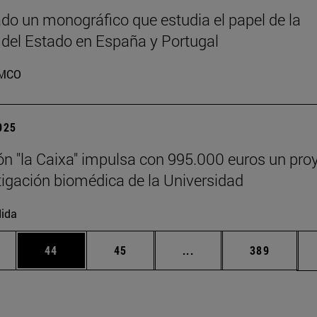
do un monográfico que estudia el papel de la
 del Estado en España y Portugal
MCO
2025
n "la Caixa" impulsa con 995.000 euros un pro
tigación biomédica de la Universidad
ida
edias Use TAB para desplazarse.
ina
Página
Página
Páginas intermedias Us
Página
44
45
...
389