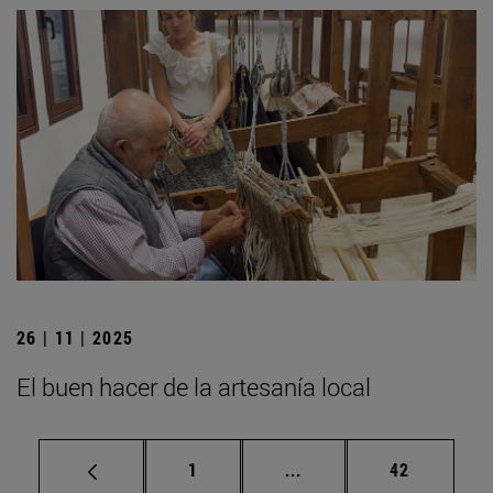
26 | 11 | 2025
El buen hacer de la artesanía local
Página
Páginas intermedias Us
Página
1
...
42