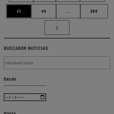
Página
Página
Páginas intermedias U
Página
43
44
...
389
BUSCADOR NOTICIAS
Desde
Hasta