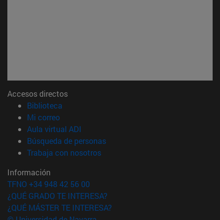
Accesos directos
(abre en nueva ventana)
Biblioteca
(abre en nueva ventana)
Mi correo
(abre en nueva ventana)
Aula virtual ADI
(abre en nueva ventana)
Búsqueda de personas
(abre en nueva ventana)
Trabaja con nosotros
Información
TFNO +34 948 42 56 00
¿QUÉ GRADO TE INTERESA?
¿QUÉ MÁSTER TE INTERESA?
© Universidad de Navarra