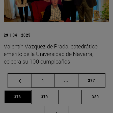
29 | 04 | 2025
Valentín Vázquez de Prada, catedrático
emérito de la Universidad de Navarra,
celebra su 100 cumpleaños
Página
Páginas intermedias Us
Página
1
...
377
Página
Página
Páginas intermedias 
Página
378
379
...
389