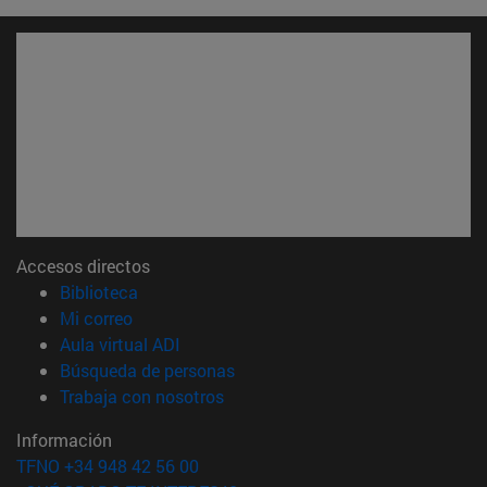
Accesos directos
(abre en nueva ventana)
Biblioteca
(abre en nueva ventana)
Mi correo
(abre en nueva ventana)
Aula virtual ADI
(abre en nueva ventana)
Búsqueda de personas
(abre en nueva ventana)
Trabaja con nosotros
Información
TFNO +34 948 42 56 00