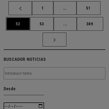
Página
Páginas intermedias Us
Página
1
...
51
Página
Página
Páginas intermedias U
Página
52
53
...
389
BUSCADOR NOTICIAS
Desde