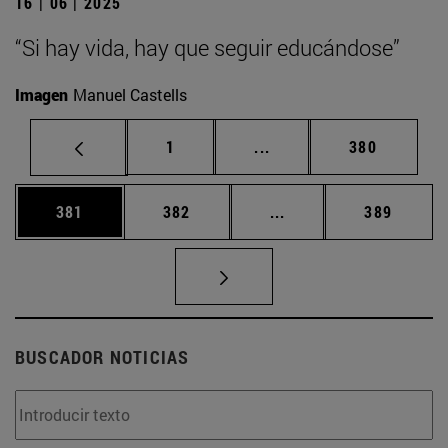
16 | 06 | 2025
“Si hay vida, hay que seguir educándose”
Imagen
Manuel Castells
Página
Páginas intermedias Us
Página
1
...
380
Página
Página
Páginas intermedias 
Página
381
382
...
389
BUSCADOR NOTICIAS