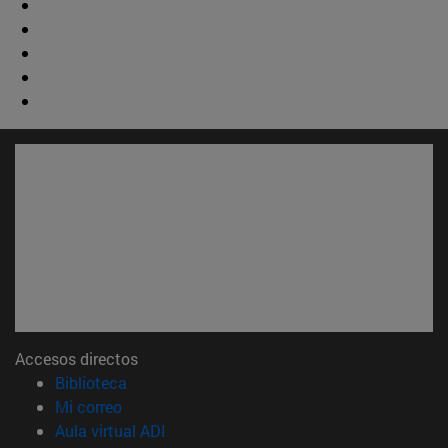
Accesos directos
(abre en nueva ventana)
Biblioteca
(abre en nueva ventana)
Mi correo
(abre en nueva ventana)
Aula virtual ADI