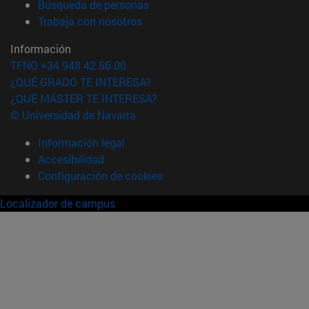
(abre en nueva ventana)
Búsqueda de personas
(abre en nueva ventana)
Trabaja con nosotros
Información
TFNO +34 948 42 56 00
¿QUÉ GRADO TE INTERESA?
¿QUÉ MÁSTER TE INTERESA?
© Universidad de Navarra
Información legal
Accesibilidad
Configuración de cookies
Localizador de campus