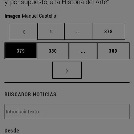
y, por supuesto, a la Historia del Arte”
Imagen
Manuel Castells
Página
Páginas intermedias Us
Página
1
...
378
Página
Página
Páginas intermedias 
Página
379
380
...
389
BUSCADOR NOTICIAS
Desde