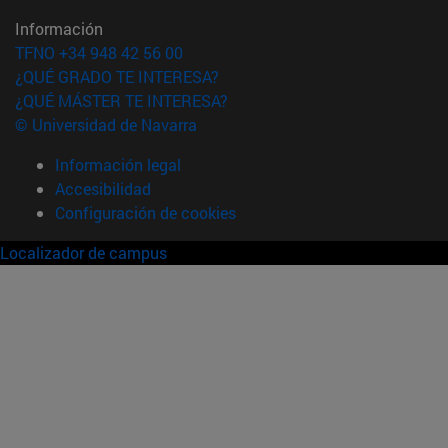
Información
TFNO +34 948 42 56 00
¿QUÉ GRADO TE INTERESA?
¿QUÉ MÁSTER TE INTERESA?
© Universidad de Navarra
Información legal
Accesibilidad
Configuración de cookies
Localizador de campus