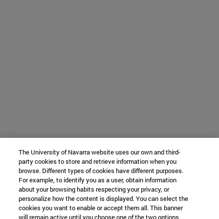
The University of Navarra website uses our own and third-
party cookies to store and retrieve information when you
browse. Different types of cookies have different purposes.
For example, to identify you as a user, obtain information
about your browsing habits respecting your privacy, or
personalize how the content is displayed. You can select the
cookies you want to enable or accept them all. This banner
will remain active until you choose one of the two options.