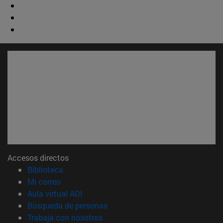
Accesos directos
(abre en nueva ventana)
Biblioteca
(abre en nueva ventana)
Mi correo
(abre en nueva ventana)
Aula virtual ADI
(abre en nueva ventana)
Búsqueda de personas
(abre en nueva ventana)
Trabaja con nosotros